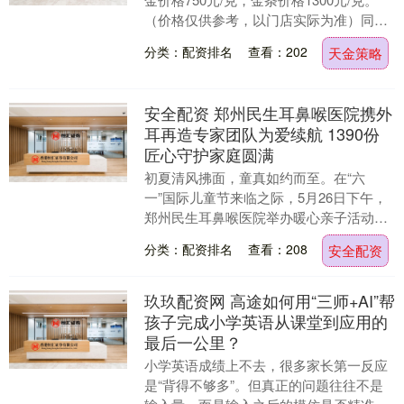
（价格仅供参考，以门店实际为准）同日
上海黄金交易所现货黄金AU9999最....
分类：配资排名
查看：202
天金策略
安全配资 郑州民生耳鼻喉医院携外
耳再造专家团队为爱续航 1390份
匠心守护家庭圆满
初夏清风拂面，童真如约而至。在“六
一”国际儿童节来临之际，5月26日下午，
郑州民生耳鼻喉医院举办暖心亲子活动。
十余位刚刚完成外耳再造手术的小耳畸形
分类：配资排名
查看：208
安全配资
患儿，在家长和....
玖玖配资网 高途如何用“三师+AI”帮
孩子完成小学英语从课堂到应用的
最后一公里？
小学英语成绩上不去，很多家长第一反应
是“背得不够多”。但真正的问题往往不是