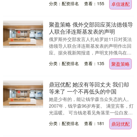
分类：配资排名
查看：155
卓信速配
长线游最活....
聚盈策略 俄外交部回应英法德领导
人联合泽连斯基发表的声明
俄罗斯外交部发言人扎哈罗娃11日对英法
德领导人联合泽连斯基发表的声明作出回
应。据央视新闻报道，声明支持俄乌在美
国参与下直接谈判，要求为乌克兰提供具
分类：配资排名
查看：135
聚盈策略
有法律约束力的....
鼎冠优配 她没有等回丈夫 我们却
等来了 一个不再低头的中国
她是少有的，能让钱学森当众失态的人。
2007年，钱学森96岁寿宴。 满堂宾客，灯
光温暖。 可当钱老看见角落里一位白发老
人时，停了一会儿，颤声问：“你还好吗？
分类：配资排名
查看：181
鼎冠优配
你....