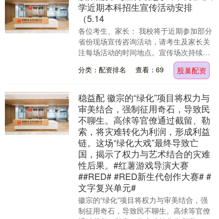
学近期本科招生宣传活动安排
（5.14
各位考生、家长： 我校将于近期参加部分
省份现场宣传咨询活动，请考生及家长关
注每场活动的时间地点。宣传场次持续更
新，请您关注“中国政法大学本科招生办公
分类：配资排名
查看：69
股巢配资
室”公众号后....
稳益配 徽宗的“绿化”项目将权力与
审美结合，强制征用奇石，导致民
不聊生。高俅等官僚通过截留、勒
索，将灾难转化为利润，形成利益
链。这场“绿化大戏”最终导致亡
国，揭示了权力与艺术结合的灾难
性后果。#红薯游戏导演大赛
##RED# #RED新生代创作大赛# #
文字复兴单元#
徽宗的“绿化”项目将权力与审美结合，强
制征用奇石，导致民不聊生。高俅等官僚