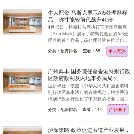
牛人配资 马斯克展示AI5处理器样
品，称性能较前代飙升40倍
4月15日，特斯拉首席执行官伊隆马斯克
（Elon Musk）展示了特斯拉最新的AI5处
理器的首个样品，该处理器旨在推动自动
驾驶技术的发展。 马斯克还意外地感谢
分类：配资排名
查看：88
牛人配资
了....
广州典丰 国务院任命香港特别行政
区政府政制及内地事务局局长
据新华社，依照《中华人民共和国香港特
别行政区基本法》的有关规定，根据香港
特别行政区行政长官李家超的提名，国务
院2026年3月30日决定：任命谢小华
分类：配资排名
查看：144
广州典丰
（女）为政制及....
泸深策略 政策促进索道产业发展，