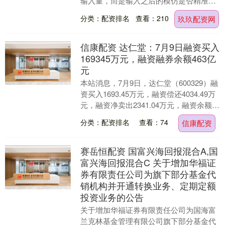
输入量，而是输入之后的模仿是否精准，
以及知识能否迁移到新场景。一个孩子能
分类：配资排名
查看：210
玖玖配资网
背下一整篇课文....
信康配资 达仁堂：7月9日融资买入
169345万元，融资融券余额463亿
元
本站消息，7月9日，达仁堂（600329）融
资买入1693.45万元，融资偿还4034.49万
元，融资净卖出2341.04万元，融资余额
4.56亿元，近20个交....
分类：配资排名
查看：74
信康配资
赛岳恒配资 国富兴海回报混合A,国
富兴海回报混合C 关于增加华福证
券有限责任公司为旗下部分基金代
销机构并开通转换业务、定期定额
投资业务的公告
关于增加华福证券有限责任公司为国海富
兰克林基金管理有限公司旗下部分基金代