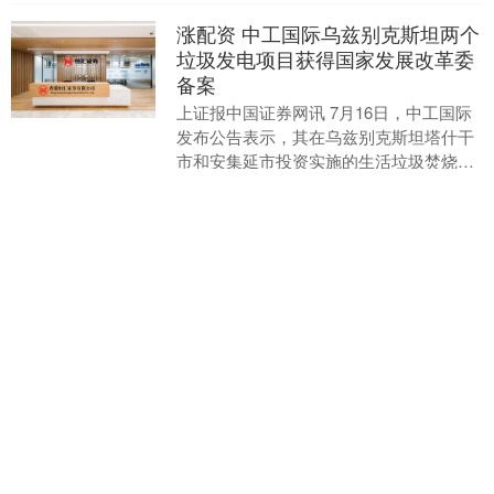
涨配资 中工国际乌兹别克斯坦两个
垃圾发电项目获得国家发展改革委
备案
上证报中国证券网讯 7月16日，中工国际
发布公告表示，其在乌兹别克斯坦塔什干
市和安集延市投资实施的生活垃圾焚烧发
电项目，已获得中国国家发展和改革委员
分类：配资排名
查看：111
涨配资
会备案。 根....
配资猫 首都首条跨境数据专用走
廊“E数通”开通运行
近日，在北京经济技术开发区，首都首条
跨境数据专用走廊“E数通”正式开通运行，
以护航跨境数据安全高效流通。 据介绍，
这条跨境数据专用走廊创新采用“物理隔离
分类：配资排名
查看：99
配资猫
+逻辑互....
众诚速配 “五一”来青浦这个非遗市