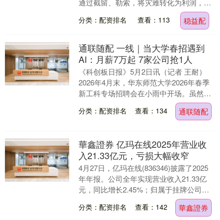
通过截留、勒索，将灾难转化为利润，形
成利益链。这场“绿化大戏”最终导致亡
分类：配资排名
查看：113
稳益配
国，揭示了权力....
通联随配 一线｜当大学春招遇到
AI：月薪7万起 7家公司抢1人
《科创板日报》5月2日讯（记者 王耐）
2026年4月末，华东师范大学2026年春季
新工科专场招聘会在小雨中开场。虽然有
雨，现场仍聚集了不少前来咨询的学生。
分类：配资排名
查看：134
通联随配
华为、....
華鑫證券 亿玛在线2025年营业收
入21.33亿元，亏损大幅收窄
4月27日，亿玛在线(836346)披露了2025
年年报。公司全年实现营业收入21.33亿
元，同比增长2.45%；归属于挂牌公司股
东的净利润为-1379万元，亏....
分类：配资排名
查看：142
華鑫證券