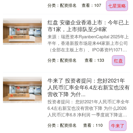
纳！阿尔卡拉斯和辛纳是当今世界男子网
分类：配资排名
查看：107
七星策略
坛最....
红盘 安徽企业香港上市：今年已上
市1家，上市排队至少8家
来源：瑞恩资本RyanbenCapital 2025年上
半年，香港新股市场迎来44家新上市公司
（全部在主板上市）、IPO募资约1071亿
港元；同期在港交所递表的....
分类：配资排名
查看：133
红盘
牛来了 投资者提问：您好2021年
人民币汇率全年6.4左右新宝也没有
营收下降 为什...
投资者提问： 您好2021年人民币汇率全年
6.4左右新宝也没有营收下降 为什么2026
人民币汇率6.8 净利润 一季度就下降这么
厉害 谢谢 董秘回答(新宝股份....
分类：配资排名
查看：110
牛来了