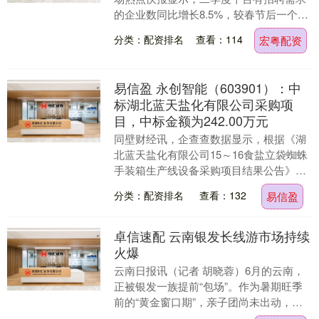
的企业数同比增长8.5%，较春节后一个月
7.4%的增速进一步走高。招聘市场呈现新
分类：配资排名
查看：114
宏粤配资
质产....
易信盈 永创智能（603901）：中
标湖北蓝天盐化有限公司采购项
目，中标金额为242.00万元
同壁财经讯，企查查数据显示，根据《湖
北蓝天盐化有限公司15～16食盐立袋蜘蛛
手装箱生产线设备采购项目结果公告》，
杭州永创智能设备股份有限公司于2026年
分类：配资排名
查看：132
易信盈
7月10....
卓信速配 云南银发长线游市场持续
火爆
云南日报讯（记者 胡晓蓉）6月的云南，
正被银发一族提前“包场”。作为暑期旺季
前的“黄金窗口期”，亲子团尚未出动，银
发一族错峰涌入彩云之南，成为当前国内