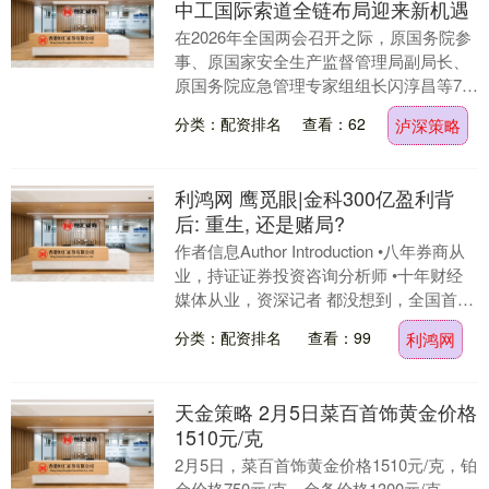
中工国际索道全链布局迎来新机遇
在2026年全国两会召开之际，原国务院参
事、原国家安全生产监督管理局副局长、
原国务院应急管理专家组组长闪淳昌等7位
专家联名起草的《关于将客运索道纳入国
分类：配资排名
查看：62
泸深策略
家综合立体....
利鸿网 鹰觅眼|金科300亿盈利背
后: 重生, 还是赌局?
作者信息Author Introduction •八年券商从
业，持证证券投资咨询分析师 •十年财经
媒体从业，资深记者 都没想到，全国首家
完成千亿级司法重整的爆雷....
分类：配资排名
查看：99
利鸿网
天金策略 2月5日菜百首饰黄金价格
1510元/克
2月5日，菜百首饰黄金价格1510元/克，铂
金价格750元/克，金条价格1300元/克。