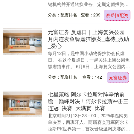
销机构并开通转换业务、定期定额投资业
务的公告一、根据国海富兰克林基金管理
分类：配资排名
查看：209
赛岳恒配资
有限公司（以下简....
元富证券 反虐日｜上海复兴公园一
月内连发鱼镖虐猫惨案_虐待_救助
_爱心
每月12日，是中国小动物保护协会反虐
日。 在这个反虐日，一起关注上海公园鱼
镖虐猫事件。 6月9日，上海复兴公园内，
一只狸花猫嘴巴遭利器射穿，数名爱心人
分类：配资排名
查看：142
元富证券
士地毯式搜....
七星策略 阿尔卡拉斯对阵辛纳前
瞻：巅峰对决！阿尔卡拉斯冲击三
连冠_决赛_大满贯_比赛
北京时间7月13日23：00，2025年温网男
单决赛，西班牙人、两届赛会冠军阿尔卡
拉斯PK世界第一，首次晋级温网决赛的辛