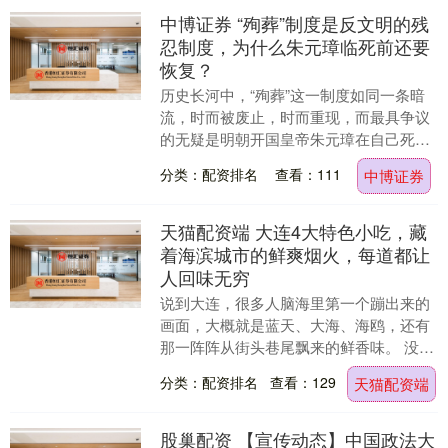
中博证券 “殉葬”制度是反文明的残
忍制度，为什么朱元璋临死前还要
恢复？
历史长河中，“殉葬”这一制度如同一条暗
流，时而被废止，时而重现，而最具争议
的无疑是明朝开国皇帝朱元璋在自己死后
恢复了这一冷酷的传统。 殉葬与活祭，都
分类：配资排名
查看：111
中博证券
是中国自奴隶....
天猫配资端 大连4大特色小吃，藏
着海滨城市的鲜爽烟火，每道都让
人回味无穷
说到大连，很多人脑海里第一个蹦出来的
画面，大概就是蓝天、大海、海鸥，还有
那一阵阵从街头巷尾飘来的鲜香味。 没
错，大连这座城市，光是站在街上深吸一
分类：配资排名
查看：129
天猫配资端
口气，都觉得空气....
股巢配资 【宣传动态】中国政法大