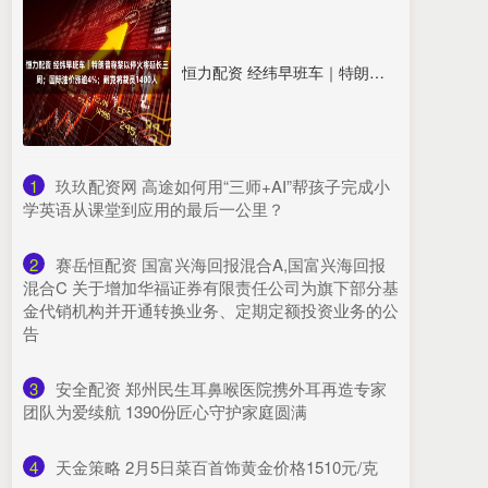
恒力配资 经纬早班车｜特朗普称黎以停火将延长三周；国际油价涨逾4%；耐克将裁员1400人
1
​玖玖配资网 高途如何用“三师+AI”帮孩子完成小
学英语从课堂到应用的最后一公里？
2
​赛岳恒配资 国富兴海回报混合A,国富兴海回报
混合C 关于增加华福证券有限责任公司为旗下部分基
金代销机构并开通转换业务、定期定额投资业务的公
告
3
​安全配资 郑州民生耳鼻喉医院携外耳再造专家
团队为爱续航 1390份匠心守护家庭圆满
4
​天金策略 2月5日菜百首饰黄金价格1510元/克