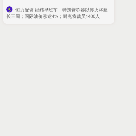
5
​恒力配资 经纬早班车｜特朗普称黎以停火将延
长三周；国际油价涨逾4%；耐克将裁员1400人