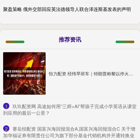
聚盈策略 俄外交部回应英法德领导人联合泽连斯基发表的声明
推荐资讯
恒力配资 经纬早班车｜特朗普称黎以停火将延长三周；国际油价涨逾4%；耐克将裁员1400人
1
​玖玖配资网 高途如何用“三师+AI”帮孩子完成小学英语从课堂
到应用的最后一公里？
2
​赛岳恒配资 国富兴海回报混合A,国富兴海回报混合C 关于增
加华福证券有限责任公司为旗下部分基金代销机构并开通转换业