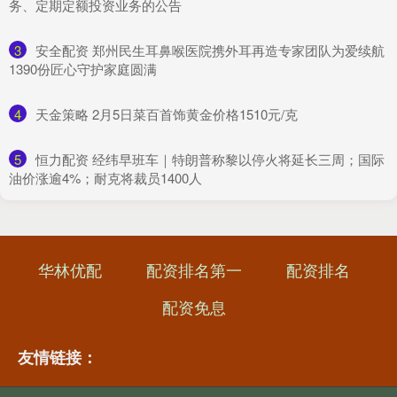
务、定期定额投资业务的公告
3
​安全配资 郑州民生耳鼻喉医院携外耳再造专家团队为爱续航
1390份匠心守护家庭圆满
4
​天金策略 2月5日菜百首饰黄金价格1510元/克
5
​恒力配资 经纬早班车｜特朗普称黎以停火将延长三周；国际
油价涨逾4%；耐克将裁员1400人
华林优配
配资排名第一
配资排名
配资免息
友情链接：