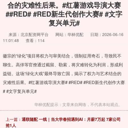
合的灾难性后果。#红薯游戏导演大赛
##RED# #RED新生代创作大赛# #文字
复兴单元#
来源：北京配资网平台
网站：华林优配
日期：2026-06-16
11:01:48
查看：114
徽宗的“绿化”项目将权力与审美结合，强制征用奇石，导致民不
聊生。高俅等官僚通过截留、勒索，将灾难转化为利润，形成利
益链。这场“绿化大戏”最终导致亡国，揭示了权力与艺术结合的
灾难性后果。#红薯游戏导演大赛# #RED# #RED新生代创作大赛
# #文字复兴单元#
华林优配提示：文章来自网络，不代表本站观点。
上一篇：
通联随配 一线｜当大学春招遇到AI：月薪7万起 7家公司
抢1人