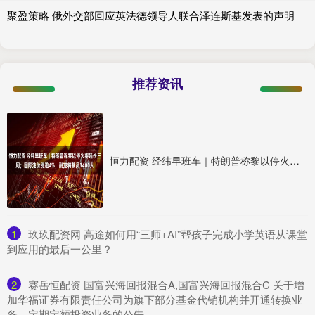
聚盈策略 俄外交部回应英法德领导人联合泽连斯基发表的声明
推荐资讯
恒力配资 经纬早班车｜特朗普称黎以停火将延长三周；国际油价涨逾4%；耐克将裁员1400人
1
​玖玖配资网 高途如何用“三师+AI”帮孩子完成小学英语从课堂
到应用的最后一公里？
2
​赛岳恒配资 国富兴海回报混合A,国富兴海回报混合C 关于增
加华福证券有限责任公司为旗下部分基金代销机构并开通转换业
务、定期定额投资业务的公告