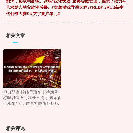
利润，形成利益链。这场“绿化大戏”最终导致亡国，揭示了权力与
艺术结合的灾难性后果。#红薯游戏导演大赛##RED# #RED新生
代创作大赛# #文字复兴单元#
相关文章
恒力配资 经纬早班车｜特朗普
称黎以停火将延长三周；国际油
价涨逾4%；耐克将裁员1400人
相关评论