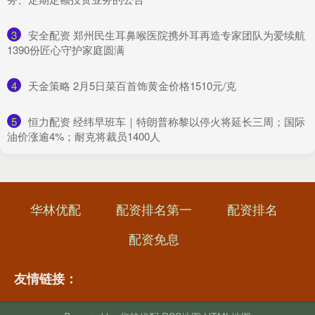
3
​安全配资 郑州民生耳鼻喉医院携外耳再造专家团队为爱续航
1390份匠心守护家庭圆满
4
​天金策略 2月5日菜百首饰黄金价格1510元/克
5
​恒力配资 经纬早班车｜特朗普称黎以停火将延长三周；国际
油价涨逾4%；耐克将裁员1400人
华林优配
配资排名第一
配资排名
配资免息
友情链接：