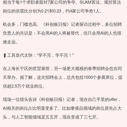
相当于每1个求职者面对7家公司的争夺。SLAM算法、规控算法
岗位的供需比分别为0.21和0.23，约4家公司争抢1人。
机会多，门槛也高。《科创板日报》记者探访过程中，多位招聘
负责人的共识是：不会用AI的人将被替代，但只会用AI的人也很
难走远。
▍工具迭代太快：“学不完，学不完！"
在上海长宁区的世贸展馆，另一场更大规模的春季招聘会也在同
天举办。据了解，这次招聘会上，总共包括1000个参展席位，提
供超2.5万个就业岗位。
现场一位猎头告诉《科创板日报》记者，现在自己手里的offer，
AI相关的岗位占比明显变多了。比如奢侈品领域的岗位原先占大
头，与人工智能领域是五五开，现在变成了三七开。