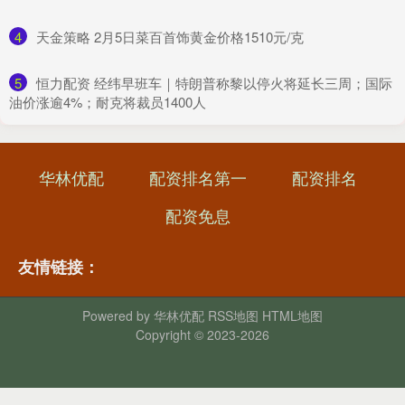
4
​天金策略 2月5日菜百首饰黄金价格1510元/克
5
​恒力配资 经纬早班车｜特朗普称黎以停火将延长三周；国际
油价涨逾4%；耐克将裁员1400人
华林优配
配资排名第一
配资排名
配资免息
友情链接：
Powered by
华林优配
RSS地图
HTML地图
Copyright
© 2023-2026