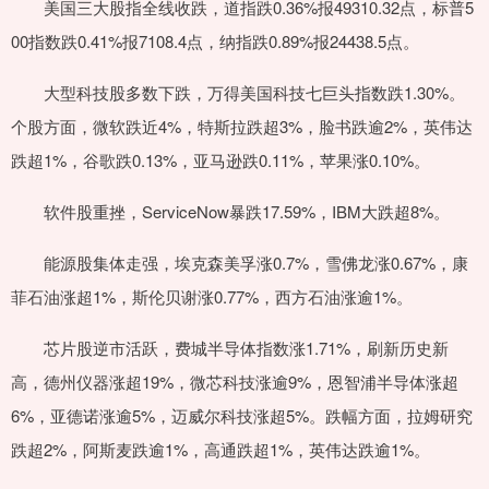
美国三大股指全线收跌，道指跌0.36%报49310.32点，标普5
00指数跌0.41%报7108.4点，纳指跌0.89%报24438.5点。
大型科技股多数下跌，万得美国科技七巨头指数跌1.30%。
个股方面，微软跌近4%，特斯拉跌超3%，脸书跌逾2%，英伟达
跌超1%，谷歌跌0.13%，亚马逊跌0.11%，苹果涨0.10%。
软件股重挫，ServiceNow暴跌17.59%，IBM大跌超8%。
能源股集体走强，埃克森美孚涨0.7%，雪佛龙涨0.67%，康
菲石油涨超1%，斯伦贝谢涨0.77%，西方石油涨逾1%。
芯片股逆市活跃，费城半导体指数涨1.71%，刷新历史新
高，德州仪器涨超19%，微芯科技涨逾9%，恩智浦半导体涨超
6%，亚德诺涨逾5%，迈威尔科技涨超5%。跌幅方面，拉姆研究
跌超2%，阿斯麦跌逾1%，高通跌超1%，英伟达跌逾1%。