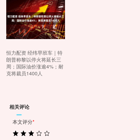
恒力配资 经纬早班车｜特
朗普称黎以停火将延长三
周；国际油价涨逾4%；耐
克将裁员1400人
相关评论
本文评分
*