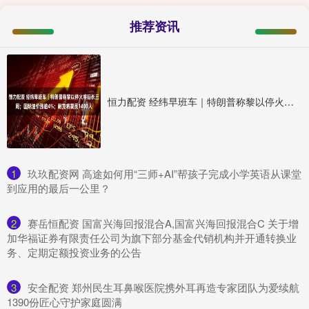
推荐资讯
恒力配资 经纬早班车｜特朗普称黎以停火将延长三周；国际油价涨逾4%；耐克将裁员1400人
1
​玖玖配资网 高途如何用“三师+AI”帮孩子完成小学英语从课堂
到应用的最后一公里？
2
​赛岳恒配资 国富兴海回报混合A,国富兴海回报混合C 关于增
加华福证券有限责任公司为旗下部分基金代销机构并开通转换业
务、定期定额投资业务的公告
3
​安全配资 郑州民生耳鼻喉医院携外耳再造专家团队为爱续航
1390份匠心守护家庭圆满