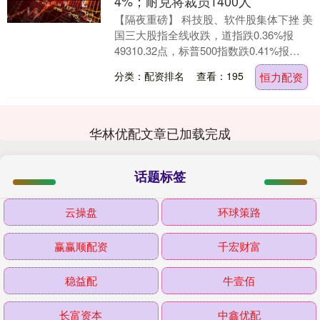
4%；耐克将裁员1400人
【隔夜重磅】 科技股、软件股集体下挫 美
国三大股指全线收跌，道指跌0.36%报
49310.32点，标普500指数跌0.41%报
7108.4点，纳指跌0.89%报....
分类：配资排名
查看：195
恒力配资
华林优配文章已加载完成
话题标签
云操盘
环球策路
赢赢顺配资
千宏财富
稳益配
牛壹佰
长富资本
中鑫优配