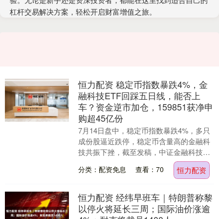
杠杆交易解决方案，轻松开启财富增值之旅。
恒力配资 稳定币指数暴跌4%，金
融科技ETF回踩五日线，能否上
车？资金逆市加仓，159851获净申
购超45亿份
7月14日盘中，稳定币指数暴跌4%，多只
成份股逼近跌停，稳定币含量高的金融科
技共振下挫，截至发稿，中证金融科技主
题指数跌逾3%。其中，大智慧跌停，金证
分类：配资免息
查看：70
恒力配资
股份、中科....
恒力配资 经纬早班车｜特朗普称黎
以停火将延长三周；国际油价涨逾