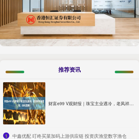
推荐资讯
财富e99 V观财报｜珠宝主业遇冷，老凤祥年度营收、净利双降!
1
​中鑫优配 叮咚买菜加码上游供应链 投资庆渔堂数字渔仓