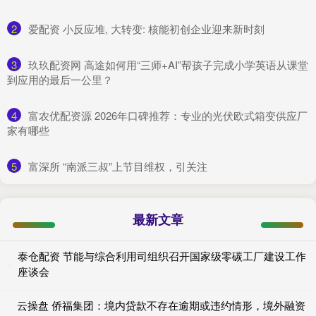
2
​爱配资 小反应堆, 大转变: 核能初创企业迎来新时刻
3
​玖玖配资网 高途如何用“三师+AI”帮孩子完成小学英语从课堂
到应用的最后一公里？
4
​富农优配资源 2026年口碑推荐：专业的光伏欧式箱变供应厂
家有哪些
5
​富深所 “南派三叔”上节目维权，引关注
最新文章
泰仓配资 节能与综合利用司组织召开国家级零碳工厂建设工作
座谈会
云操盘 侨福集团：境内贷款不存在逾期或违约情形，境外融资