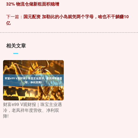
32% 物流仓储新租面积稳增
下一篇：
国元配资 加勒比的小岛就凭两个字母，啥也不干躺赚10
亿
相关文章
财富e99 V观财报｜珠宝主业遇
冷，老凤祥年度营收、净利双
降!