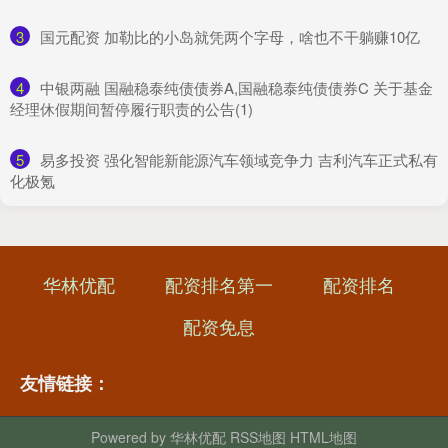
3
​国元配资 加勒比的小岛就凭两个字母，啥也不干躺赚10亿
4
​中银两融 国融稳泰纯债债券A,国融稳泰纯债债券C 关于基金
经理休假期间暂停履行职责的公告(1)
5
​易多投资 强化智能新能源汽车领域竞争力 吉利汽车正式私有
化极氪
华林优配
配资排名第一
配资排名
配资免息
友情链接：
Powered by
华林优配
RSS地图
HTML地图