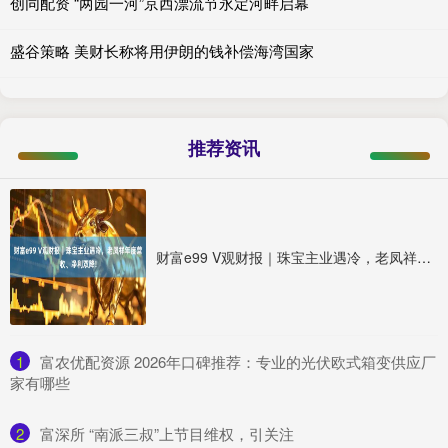
创同配资 “两园一河”京西漂流节永定河畔启幕
盛谷策略 美财长称将用伊朗的钱补偿海湾国家
推荐资讯
财富e99 V观财报｜珠宝主业遇冷，老凤祥年度营收、净利双降!
1
​富农优配资源 2026年口碑推荐：专业的光伏欧式箱变供应厂
家有哪些
2
​富深所 “南派三叔”上节目维权，引关注