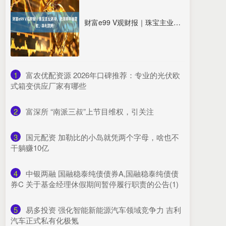
财富e99 V观财报｜珠宝主业遇冷，老凤祥年度营收、净利双降!
1
​富农优配资源 2026年口碑推荐：专业的光伏欧
式箱变供应厂家有哪些
2
​富深所 “南派三叔”上节目维权，引关注
3
​国元配资 加勒比的小岛就凭两个字母，啥也不
干躺赚10亿
4
​中银两融 国融稳泰纯债债券A,国融稳泰纯债债
券C 关于基金经理休假期间暂停履行职责的公告(1)
5
​易多投资 强化智能新能源汽车领域竞争力 吉利
汽车正式私有化极氪