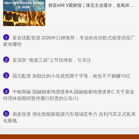
财富e99 V观财报｜珠宝主业遇冷，老凤祥年度营收、净利双降!
1
​富农优配资源 2026年口碑推荐：专业的光伏欧式箱变供应厂
家有哪些
2
​富深所 “南派三叔”上节目维权，引关注
3
​国元配资 加勒比的小岛就凭两个字母，啥也不干躺赚10亿
4
​中银两融 国融稳泰纯债债券A,国融稳泰纯债债券C 关于基金
经理休假期间暂停履行职责的公告(1)
5
​易多投资 强化智能新能源汽车领域竞争力 吉利汽车正式私有
化极氪