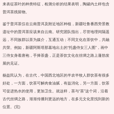
来表征茶叶的种类特征，检测分析的结果表明，陶罐内土样包含
普洱茶残留物。
鉴于普洱茶仅在云南普洱及附近地区种植，新疆吐鲁番西旁景教
遗址中的普洱茶应该来自云南。研究团队指出，尽管地理间隔遥
远，不同族群以茶为媒介，互通互动；不同文化在茶饮中，共融
共荣。例如，新疆阿斯塔那墓地出土的“托盏侍女三人图”，画中
三侍女身着唐袍，手捧茶盏，正是茶饮文化在丝绸之路上蓬勃发
展的见证。
杨益民认为，在古代，中国西北地区的半农半牧人群饮茶有很多
好处，一方面，饮茶可解肉食油腻，有益消化，另一方面，饮茶
可促进热水的使用，更加卫生。就这样，茶与“茶”这个词，沿着
古代丝绸之路，渐渐传播到更远的地方，在多元文化里找到新的
位置。(完)