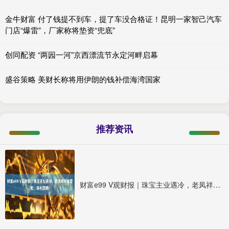
金牛财富 付了钱提不到车，提了车没合格证！昆明一家智己汽车
门店“爆雷”，厂家称将垫资“兜底”
创同配资 “两园一河”京西漂流节永定河畔启幕
盛谷策略 美财长称将用伊朗的钱补偿海湾国家
推荐资讯
财富e99 V观财报｜珠宝主业遇冷，老凤祥年度营收、净利双降!