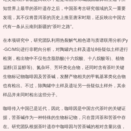
知世界上最早的茶叶遗存之后，中国茶考古研究领域的又一重要
发现，其不仅将普洱茶的历史上推至唐宋时期，还反映出中国古
代有一条从云南到新疆的“茶叶之路”。
在本项研究中，研究团队利用热裂解气相色谱与质谱联用分析(Py
-GC/MS)进行非靶向分析，对陶罐内土样及遗址8份疑似土样进行
检测，检出物中不仅包含脂肪酸(十六烷酸、十八烷酸等)、植物
甾醇(豆甾醇等)、氮杂环、芳环类化合物，还同时含有茶叶关键
生物标记物咖啡因及苦茶碱，发酵产物相关的甲氧基苯类化合物
也有检出。不过，除陶罐中土样及遗址另一份疑似土样外，其余
样品并未同时检出这些分子。
咖啡传入中国已是近代，因此，咖啡因是中国古代茶叶的关键证
据，苦茶碱作为一种特殊的生物标记物，只在普洱茶和苦茶中存
在。研究团队根据茶叶遗存中咖啡因与苦茶碱的相对含量比值，