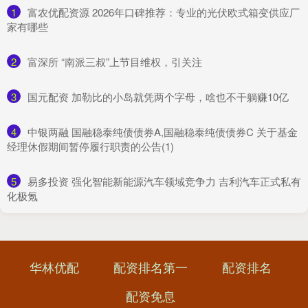
1
​富农优配资源 2026年口碑推荐：专业的光伏欧式箱变供应厂
家有哪些
2
​富深所 “南派三叔”上节目维权，引关注
3
​国元配资 加勒比的小岛就凭两个字母，啥也不干躺赚10亿
4
​中银两融 国融稳泰纯债债券A,国融稳泰纯债债券C 关于基金
经理休假期间暂停履行职责的公告(1)
5
​易多投资 强化智能新能源汽车领域竞争力 吉利汽车正式私有
化极氪
华林优配
配资排名第一
配资排名
配资免息