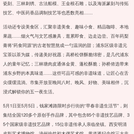
瓷刻、三林刺绣、古法船模、王金根石雕，以及海派篆刻与传拓
技艺、中医药香品调制技艺等也悉数亮相……
活动还专设美食区，汇聚非遗美食、趣味小食、精品咖啡、本地
果蔬……烟火气与文艺感兼具，逛累即食、边走边尝。百年药梨
膏将“药食同源”的古老智慧熬成一勺温润的甜；浦东区级非遗元
宝茶以茶为媒，传递美好祝愿；高桥松饼酥脆绵密，是几代浦东
人的童年记忆；三林塘肉皮通体金黄、蓬松酥脆；孙桥侬选带来
浦东乡野的本真味道……这些可品可感的非遗味道，让匠心在舌
尖缓缓流淌。市集开放至晚间八时。晚风、好物、美味相伴，沉
浸式解锁你的五一夜生活。
5月1日至5月5日，钱家滩路限时步行街的“早春非遗生活节”，则
集结全国120多个原创手作品牌，其中包含85个非遗技艺品牌、3
5个国家级非遗技艺品牌，15位非遗传承人亲临坐镇。西安明清
皮影艺术博物馆、漳州徐竹初木偶艺术馆、黄道婆纪念馆三大非