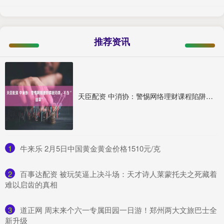
推荐资讯
天臣配资 中消协：警惕网络理财课程陷阱，不当“韭菜”
1
​牛来乐 2月5日中国黄金黄金价格1510元/克
2
​百事达配资 被玩笑逼上决斗场：天才诗人莱蒙托夫之死藏着
难以启齿的真相
3
​道正网 周末来个六一专属田园一日游！郑州两大文旅巴士全
新升级