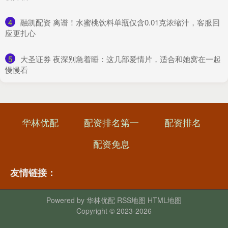
4
​融凯配资 离谱！水蜜桃饮料单瓶仅含0.01克浓缩汁，客服回
应更扎心
5
​大圣证券 夜深别急着睡：这几部爱情片，适合和她窝在一起
慢慢看
华林优配
配资排名第一
配资排名
配资免息
友情链接：
Powered by
华林优配
RSS地图
HTML地图
Copyright
© 2023-2026