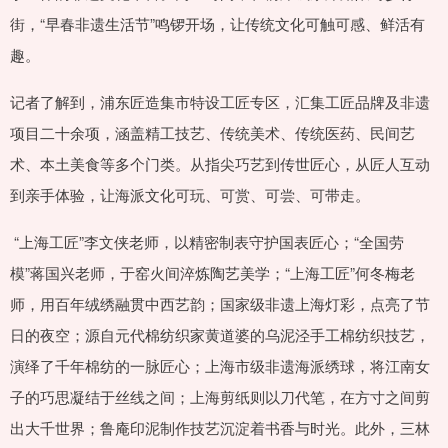
街，“早春非遗生活节”鸣锣开场，让传统文化可触可感、鲜活有
趣。
记者了解到，浦东匠造集市特设工匠专区，汇集工匠品牌及非遗
项目二十余项，涵盖精工技艺、传统美术、传统医药、民间艺
术、本土美食等多个门类。从指尖巧艺到传世匠心，从匠人互动
到亲手体验，让海派文化可玩、可赏、可尝、可带走。
“上海工匠”李文侠老师，以精密制表守护国表匠心；“全国劳
模”蒋国兴老师，于窑火间淬炼陶艺美学；“上海工匠”何冬梅老
师，用百年绒绣融贯中西艺韵；国家级非遗上海灯彩，点亮了节
日的夜空；源自元代棉纺织家黄道婆的乌泥泾手工棉纺织技艺，
演绎了千年棉纺的一脉匠心；上海市级非遗海派绣球，将江南女
子的巧思凝结于丝线之间；上海剪纸则以刀代笔，在方寸之间剪
出大千世界；鲁庵印泥制作技艺沉淀着书香与时光。此外，三林