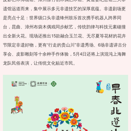
遗馆远道而来，集中展示多元非遗技艺的深厚底蕴。非遗剧场更
是亮点十足：世界级口头非遗绛州鼓乐首次携手机器人跨界同
台，昆曲、漳州布袋木偶戏同步献艺，传统韵律与科技元素碰撞
出全新火花。现场还推出15款融合玉兰花、无尽夏等花材的花卉
节限定非遗好物，更有“行走的贵山川”非遗秀场、6场非遗讲古分
享会、皮影雕刻等十余种手作体验，5月4日还将上演混沌上海舞
龙队民俗表演，让传统文化贴近市民。