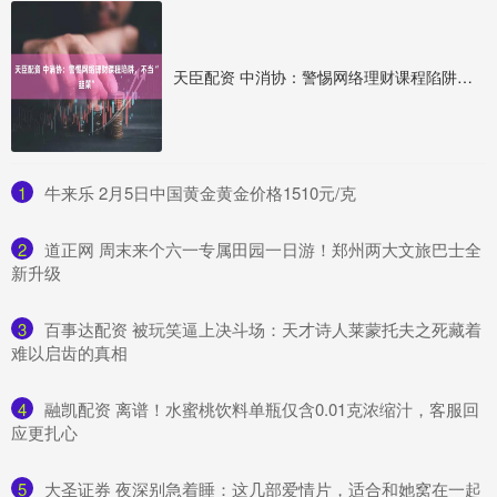
天臣配资 中消协：警惕网络理财课程陷阱，不当“韭菜”
1
​牛来乐 2月5日中国黄金黄金价格1510元/克
2
​道正网 周末来个六一专属田园一日游！郑州两大文旅巴士全
新升级
3
​百事达配资 被玩笑逼上决斗场：天才诗人莱蒙托夫之死藏着
难以启齿的真相
4
​融凯配资 离谱！水蜜桃饮料单瓶仅含0.01克浓缩汁，客服回
应更扎心
5
​大圣证券 夜深别急着睡：这几部爱情片，适合和她窝在一起