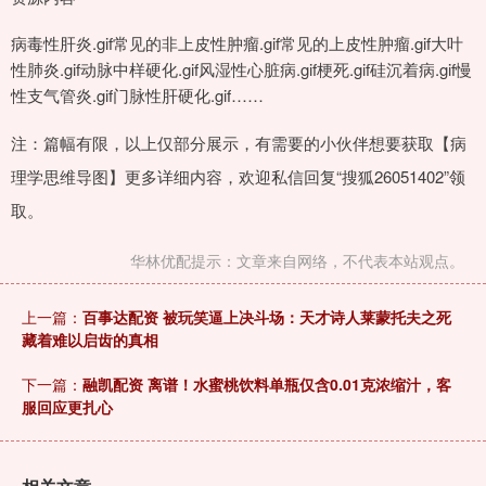
病毒性肝炎.gif常见的非上皮性肿瘤.gif常见的上皮性肿瘤.gif大叶
性肺炎.gif动脉中样硬化.gif风湿性心脏病.gif梗死.gif硅沉着病.gif慢
性支气管炎.gif门脉性肝硬化.gif……
注：篇幅有限，以上仅部分展示，有需要的小伙伴想要获取【病
理学思维导图】更多详细内容，欢迎私信回复“搜狐26051402”领
取。
华林优配提示：文章来自网络，不代表本站观点。
上一篇：
百事达配资 被玩笑逼上决斗场：天才诗人莱蒙托夫之死
藏着难以启齿的真相
下一篇：
融凯配资 离谱！水蜜桃饮料单瓶仅含0.01克浓缩汁，客
服回应更扎心