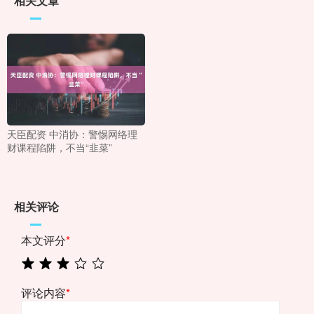
相关文章
天臣配资 中消协：警惕网络理
财课程陷阱，不当“韭菜”
相关评论
本文评分
*
评论内容
*