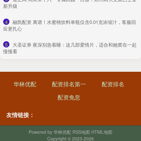
新升级
4
​融凯配资 离谱！水蜜桃饮料单瓶仅含0.01克浓缩汁，客服回
应更扎心
5
​大圣证券 夜深别急着睡：这几部爱情片，适合和她窝在一起
慢慢看
华林优配
配资排名第一
配资排名
配资免息
友情链接：
Powered by
华林优配
RSS地图
HTML地图
Copyright
© 2023-2026