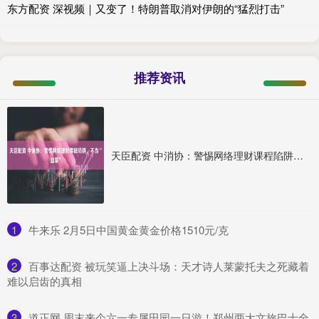
东方配资 深视频｜又变了！特朗普取消对伊朗的“猛烈打击”
推荐资讯
天臣配资 中消协：警惕网络理财课程陷阱，不当“韭菜”
1
​牛来乐 2月5日中国黄金黄金价格1510元/克
2
​百事达配资 被玩笑逼上决斗场：天才诗人莱蒙托夫之死藏着
难以启齿的真相
3
​道正网 周末来个六一专属田园一日游！郑州两大文旅巴士全